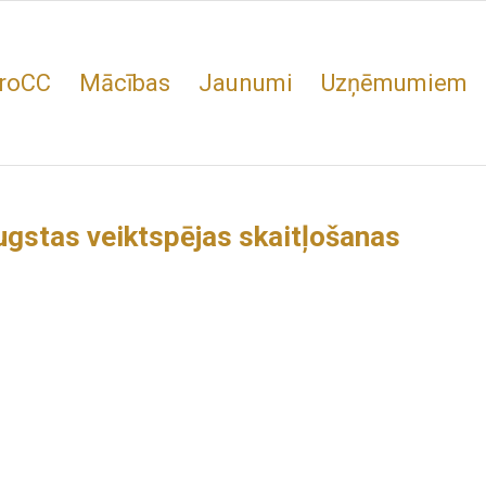
roCC
Mācības
Jaunumi
Uzņēmumiem
augstas veiktspējas skaitļošanas