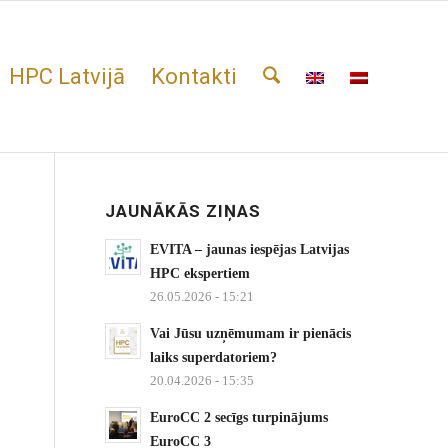
HPC Latvijā
Kontakti
JAUNĀKĀS ZIŅAS
EVITA – jaunas iespējas Latvijas
HPC ekspertiem
26.05.2026 - 15:21
Vai Jūsu uzņēmumam ir pienācis
laiks superdatoriem?
20.04.2026 - 15:35
EuroCC 2 secīgs turpinājums
EuroCC 3