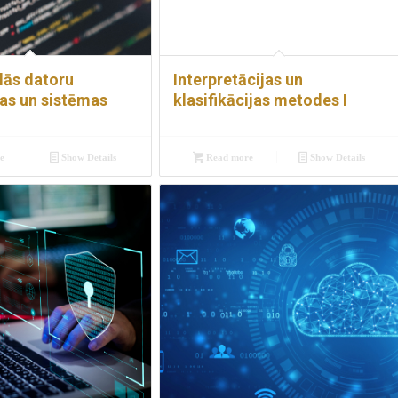
lās datoru
Interpretācijas un
jas un sistēmas
klasifikācijas metodes I
e
Show Details
Read more
Show Details