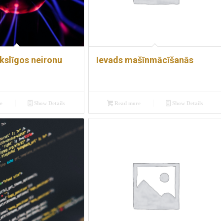
kslīgos neironu
Ievads mašīnmācīšanās
e
Show Details
Read more
Show Details