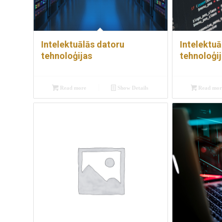
Intelektuālās datoru
Intelektuā
tehnoloģijas
tehnoloģi
Read more
Show Details
Read mor