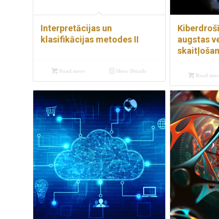
Interpretācijas un
Kiberdrošī
klasifikācijas metodes II
augstas v
skaitļošan
Read more
Show Details
Read mor