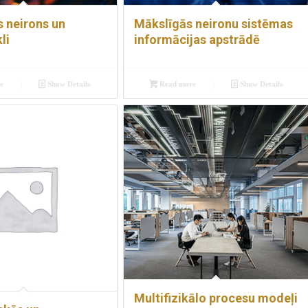
s neirons un
Mākslīgās neironu sistēmas
li
informācijas apstrādē
e
Show Details
Read more
Show Details
Multifizikālo procesu modeļi