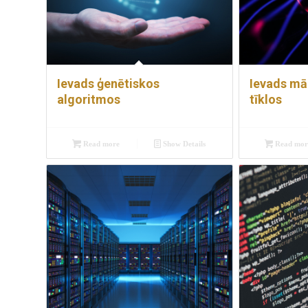
Ievads ģenētiskos
Ievads mā
algoritmos
tīklos
Read more
Show Details
Read mor