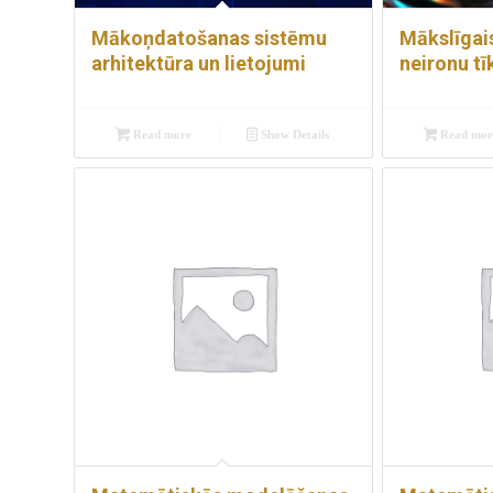
Mākoņdatošanas sistēmu
Mākslīgai
arhitektūra un lietojumi
neironu tīk
Read more
Show Details
Read mor