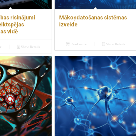
bas risinājumi
Mākoņdatošanas sistēmas
eiktspējas
izveide
as vidē
Read more
Show Details
e
Show Details