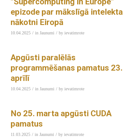
“Supercomputing in Europe”
epizode par mākslīgā intelekta
nākotni Eiropā
/
/
10.04.2025
in
Jaunumi
by
ievatimrote
Apgūsti paralēlās
programmēšanas pamatus 23.
aprīlī
/
/
10.04.2025
in
Jaunumi
by
ievatimrote
No 25. marta apgūsti CUDA
pamatus
/
/
11.03.2025
in
Jaunumi
by
ievatimrote