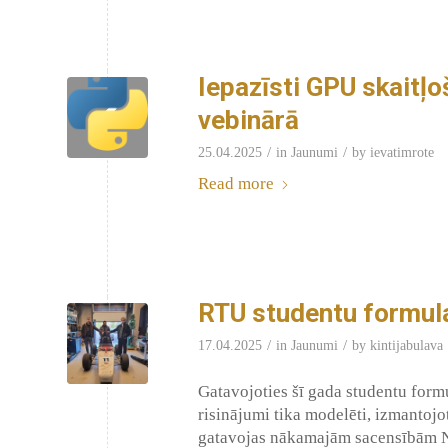
Iepazīsti GPU skaitļ
vebinārā
/
/
25.04.2025
in
Jaunumi
by
ievatimrote
Read more
RTU studentu formul
/
/
17.04.2025
in
Jaunumi
by
kintijabulava
Gatavojoties šī gada studentu form
risinājumi tika modelēti, izmantoj
gatavojas nākamajām sacensībām Nīd