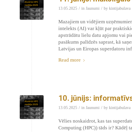
/
/
13.05.2025
in
Jaunumi
by
kintijabulava
Mazajiem un vidējiem uzņēmumiem L
intelekts (AI) var kļūt par praktisk
apstrādātu lielu datu apjomu vai pi
pasākums palīdzēs saprast, kā saņe
Latvijas un Eiropas superdatoru inf
Read more
10. jūnijs: informatī
/
/
13.05.2025
in
Jaunumi
by
kintijabulava
Vēlies noskaidrot, kas tas superdat
Computing (HPC)) tāds ir? Kādēļ tas