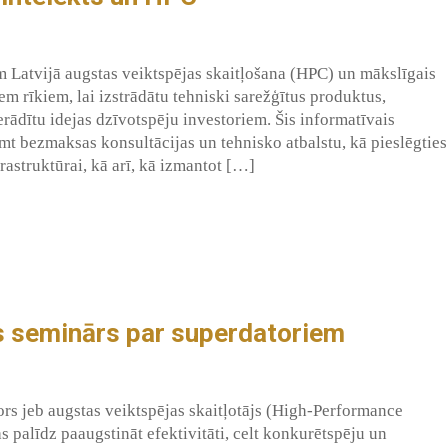
atvijā augstas veiktspējas skaitļošana (HPC) un mākslīgais
iem rīkiem, lai izstrādātu tehniski sarežģītus produktus,
erādītu idejas dzīvotspēju investoriem. Šis informatīvais
mt bezmaksas konsultācijas un tehnisko atbalstu, kā pieslēgties
rastruktūrai, kā arī, kā izmantot […]
vs seminārs par superdatoriem
ors jeb augstas veiktspējas skaitļotājs (High-Performance
 palīdz paaugstināt efektivitāti, celt konkurētspēju un