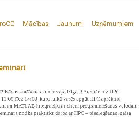
roCC
Mācības
Jaunumi
Uzņēmumiem
emināri
rā? Kādas zināšanas tam ir vajadzīgas? Aicinām uz HPC
. 11:00 līdz 14:00, kuru laikā varēs apgūt HPC aprēķinu
ēm un MATLAB integrāciju ar citām programmēšanas valodām:
minārā notiks praktisks darbs ar HPC – pieslēgšanās, gaisa