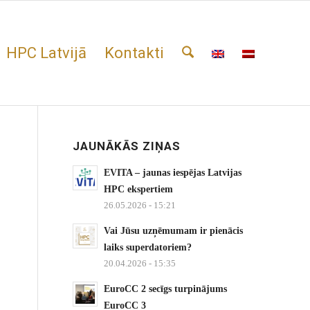
HPC Latvijā
Kontakti
JAUNĀKĀS ZIŅAS
EVITA – jaunas iespējas Latvijas
HPC ekspertiem
26.05.2026 - 15:21
Vai Jūsu uzņēmumam ir pienācis
laiks superdatoriem?
20.04.2026 - 15:35
EuroCC 2 secīgs turpinājums
EuroCC 3