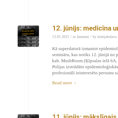
12. jūnijs: medicīna 
/
/
13.05.2025
in
Jaunumi
by
kintijabulava
Kā superdatorā izmantot epidemio
semināru, kas notiks 12. jūnijā no 
kab. MushRoom (Ķīpsalas ielā 6A, 2
Polijas izstrādāto epidemioloģiskās
profesionāli ieinteresēto personu s
Read more
11. jūnijs: mākslīgai