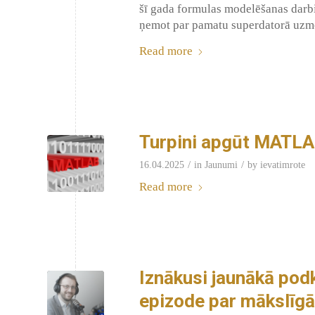
šī gada formulas modelēšanas darbi,
ņemot par pamatu superdatorā uzm
Read more
Turpini apgūt MATLAB
/
/
16.04.2025
in
Jaunumi
by
ievatimrote
Read more
Iznākusi jaunākā pod
epizode par mākslīgā 