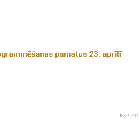
rogrammēšanas pamatus 23. aprīlī
Page 3 of 16