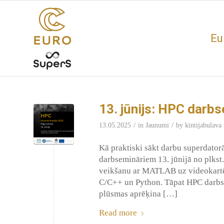
Eu
13. jūnijs: HPC darbs
/
/
13.05.2025
in
Jaunumi
by
kintijabulava
Kā praktiski sākt darbu superdato
darbsemināriem 13. jūnijā no plkst
veikšanu ar MATLAB uz videokart
C/C++ un Python. Tāpat HPC darbse
plūsmas aprēķina […]
Read more