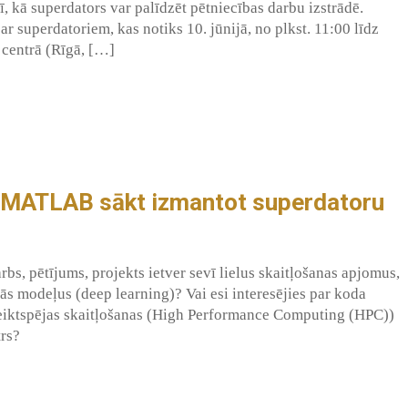
 kā superdators var palīdzēt pētniecības darbu izstrādē.
 superdatoriem, kas notiks 10. jūnijā, no plkst. 11:00 līdz
 centrā (Rīgā, […]
ar MATLAB sākt izmantot superdatoru
rbs, pētījums, projekts ietver sevī lielus skaitļošanas apjomus,
s modeļus (deep learning)? Vai esi interesējies par koda
veiktspējas skaitļošanas (High Performance Computing (HPC))
rs?