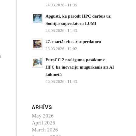
24.03.2026 - 11:35
Apgūsti, kā pārcelt HPC darbus uz
Somijas superdatoru LUMI
23.03.2026 - 14:43
27. martā: rīts ar superdatoru
23.03.2026 - 12:02
s
EuroCC 2 noslēguma pasākums:
HPC kā inovāciju mugurkauls arī AI
laikmetā
06.03.2026 - 11:43
ARHĪVS
May 2026
April 2026
March 2026