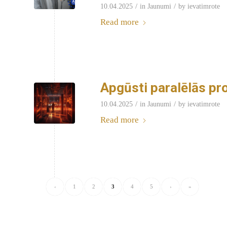
/
/
10.04.2025
in
Jaunumi
by
ievatimrote
Read more
Apgūsti paralēlās p
/
/
10.04.2025
in
Jaunumi
by
ievatimrote
Read more
‹
1
2
3
4
5
›
»