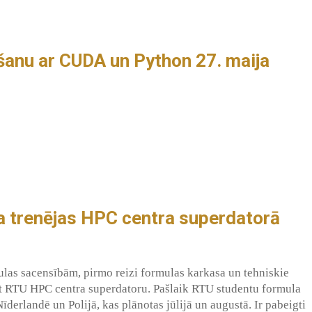
ošanu ar CUDA un Python 27. maija
a trenējas HPC centra superdatorā
ulas sacensībām, pirmo reizi formulas karkasa un tehniskie
ot RTU HPC centra superdatoru. Pašlaik RTU studentu formula
erlandē un Polijā, kas plānotas jūlijā un augustā. Ir pabeigti