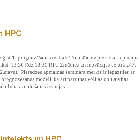
un HPC
loģiskās prognozēšanas metodi? Aicinām uz pieredzes apmaiņa
plkst. 13:30 līdz 18:30 RTU Zinātnes un inovācijas centra 247.
.stāvs). Pieredzes apmaiņas semināra mērķis ir iepazīties ar
 prognozēšanas modeli, kā arī pārrunāt Polijas un Latvijas
adarbības veidošanas iespējas.
s intelekts un HPC