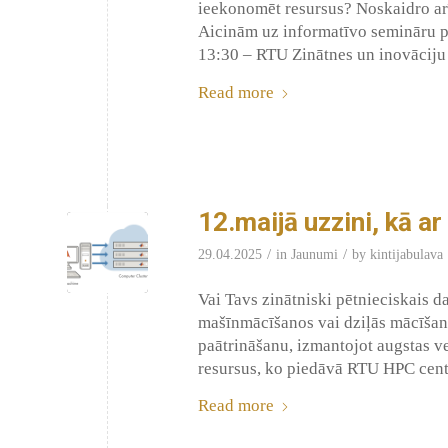
ieekonomēt resursus? Noskaidro arī,
Aicinām uz informatīvo semināru par
13:30 – RTU Zinātnes un inovāciju
Read more
12.maijā uzzini, kā 
/
/
29.04.2025
in
Jaunumi
by
kintijabulava
Vai Tavs zinātniski pētnieciskais da
mašīnmācīšanos vai dziļās mācīšanā
paātrināšanu, izmantojot augstas 
resursus, ko piedāvā RTU HPC cent
Read more